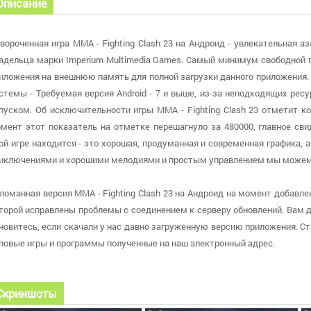
Описание
вороченная игра MMA - Fighting Clash 23 на Андроид - увлекательная а
адельца марки Imperium Multimedia Games. Самый минимум свободной 
иложения на внешнюю память для полной загрузки данного приложения. 
стемы - Требуемая версия Android - 7 и выше, из-за неподходящих ре
пуском. Об исключительности игры MMA - Fighting Clash 23 отметит к
мент этот показатель на отметке перешагнуло за 480000, главное сви
ой игре находится - это хорошая, продуманная и современная графика,
иключениями и хорошими мелодиями и простым управлением мы можем 
ломанная версия MMA - Fighting Clash 23 на Андроид на момент добавле
торой исправлены проблемы с соединением к серверу обновлений. Вам дос
новитесь, если скачали у нас давно загруженную версию приложения. С
повые игры и программы полученные на наш электронный адрес.
Скриншоты