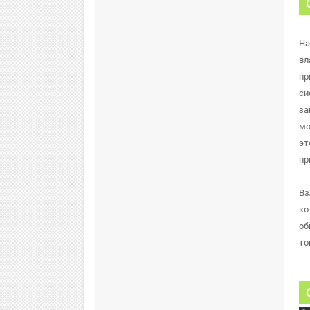
На
вл
пр
си
за
мо
эт
пр
Вз
ко
об
то