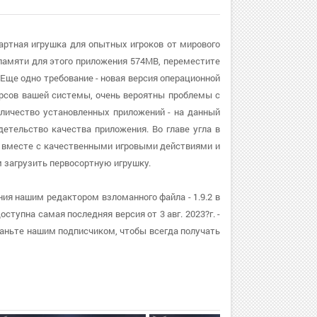
зартная игрушка для опытных игроков от мирового
памяти для этого приложения 574MB, переместите
Еще одно требование - новая версия операционной
сурсов вашей системы, очень вероятны проблемы с
оличество установленных приложений - на данный
детельство качества приложения. Во главе угла в
 а вместе с качественными игровыми действиями и
загрузить первосортную игрушку.
ния нашим редактором взломанного файла - 1.9.2 в
тупна самая последняя версия от 3 авг. 2023?г. -
таньте нашим подписчиком, чтобы всегда получать