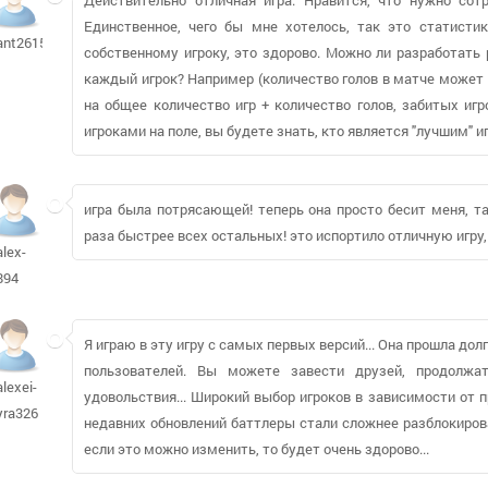
Единственное, чего бы мне хотелось, так это статисти
ant2615140
собственному игроку, это здорово. Можно ли разработать 
каждый игрок? Например (количество голов в матче может 
на общее количество игр + количество голов, забитых игр
игроками на поле, вы будете знать, кто является "лучшим" и
игра была потрясающей! теперь она просто бесит меня, та
раза быстрее всех остальных! это испортило отличную игру,
alex-
894
Я играю в эту игру с самых первых версий... Она прошла дол
пользователей. Вы можете завести друзей, продолжа
alexei-
удовольствия... Широкий выбор игроков в зависимости от 
yra326
недавних обновлений баттлеры стали сложнее разблокирова
если это можно изменить, то будет очень здорово...