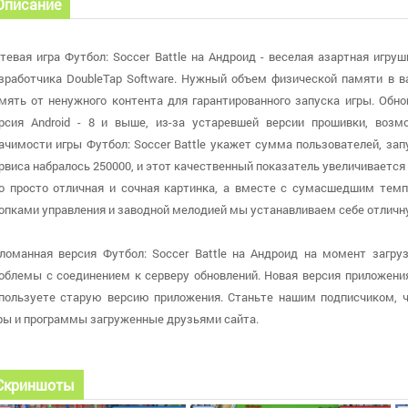
Описание
тевая игра Футбол: Soccer Battle на Андроид - веселая азартная игр
зработчика DoubleTap Software. Нужный объем физической памяти в в
мять от ненужного контента для гарантированного запуска игры. Обн
рсия Android - 8 и выше, из-за устаревшей версии прошивки, воз
ачимости игры Футбол: Soccer Battle укажет сумма пользователей, зап
рвиса набралось 250000, и этот качественный показатель увеличивается к
о просто отличная и сочная картинка, а вместе с сумасшедшим тем
опками управления и заводной мелодией мы устанавливаем себе отличну
ломанная версия Футбол: Soccer Battle на Андроид на момент загруз
облемы с соединением к серверу обновлений. Новая версия приложения б
пользуете старую версию приложения. Станьте нашим подписчиком, 
ры и программы загруженные друзьями сайта.
Скриншоты