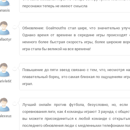
персонажи теперь не имеют смысла
anasis
Обновление: Goalmouths стал шире, что значительно улу
Однако время от времени в середине игры происходят 
allaotyrba
немного более быстрая скорость игры, более широкие воро
игра стала бы великой на все времена!
Повышение до пяти звезд связано с тем, что, несмотря 
плавательный борец, это самая близкая по ощущениям игра
arivle66
играл.
Лучший онлайн против футбола, безусловно, но, есл
соревнования лиги, как 4 команды играют 3 раунда, с общ
alexeuss
вы можете присоединиться к любой команде с открытыми
последнего обновления люди с медленными телефонами по