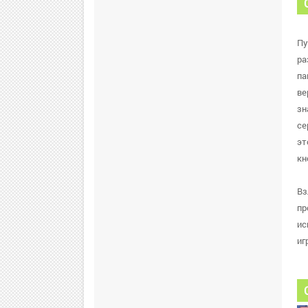
Пу
ра
па
ве
зн
се
эт
кн
Вз
пр
ис
иг