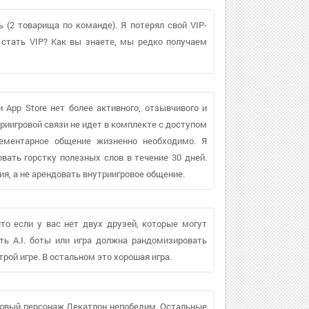
 (2 товарища по команде). Я потерял свой VIP-
стать VIP? Как вы знаете, мы редко получаем
 App Store нет более активного, отзывчивого и
триигровой связи не идет в комплекте с доступом
лементарное общение жизненно необходимо. Я
вать горстку полезных слов в течение 30 дней.
я, а не арендовать внутриигровое общение.
то если у вас нет двух друзей, которые могут
ь A.I. боты или игра должна рандомизировать
трой игре. В остальном это хорошая игра.
. Новый персонаж Декатлон непобедим. Остальные