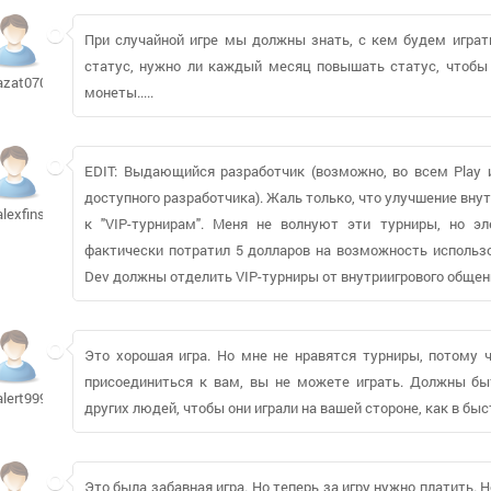
При случайной игре мы должны знать, с кем будем играть
статус, нужно ли каждый месяц повышать статус, чтобы 
azat070588
монеты.....
EDIT: Выдающийся разработчик (возможно, во всем Play и
доступного разработчика). Жаль только, что улучшение вну
alexfinsib600
к "VIP-турнирам". Меня не волнуют эти турниры, но э
фактически потратил 5 долларов на возможность использо
Dev должны отделить VIP-турниры от внутриигрового общени
Это хорошая игра. Но мне не нравятся турниры, потому ч
присоединиться к вам, вы не можете играть. Должны быт
alert9999509
других людей, чтобы они играли на вашей стороне, как в быс
Это была забавная игра. Но теперь за игру нужно платить