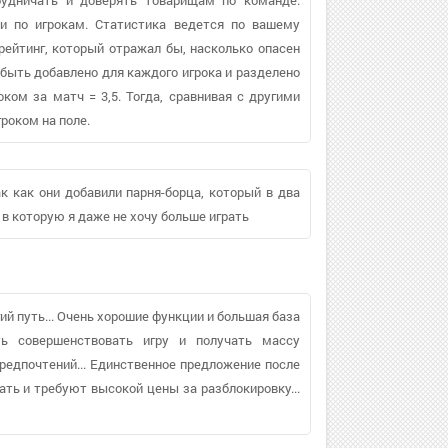
ки по игрокам. Статистика ведется по вашему
рейтинг, который отражал бы, насколько опасен
быть добавлено для каждого игрока и разделено
оком за матч = 3,5. Тогда, сравнивая с другими
гроком на поле.
к как они добавили парня-борца, который в два
 в которую я даже не хочу больше играть
гий путь... Очень хорошие функции и большая база
ть совершенствовать игру и получать массу
предпочтений... Единственное предложение после
ть и требуют высокой цены за разблокировку...