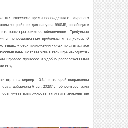
ушка для классного времяпровождения от мирового
ашем устройстве для запуска 886MB, освободите
овите ваше программное обеспечение - Требуемая
можны непредвиденные проблемы с запуском. О
устивших у себя приложения - судя по статистике
аждый день. Во главе угла в этой игре находится -
пом игрового процесса и удобно расположенными
ю игру.
ки игры на сервер - 0.3.4 в которой исправлены
ыла добавлена 5 авг. 2023?г. - обновитесь, если
чтобы иметь возможность загрузить знаменитые