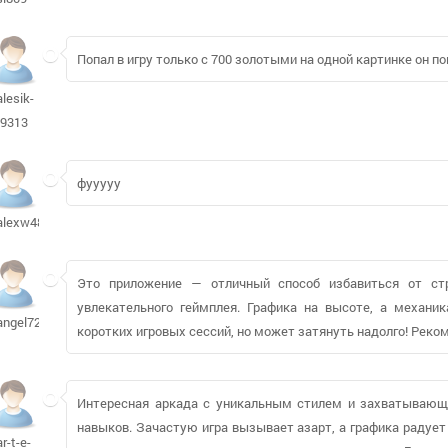
Попал в игру только с 700 золотыми на одной картинке он 
alesik-
-9313
фууууу
alexw4837
Это приложение — отличный способ избавиться от ст
увлекательного геймплея. Графика на высоте, а механи
angel7241560
коротких игровых сессий, но может затянуть надолго! Рек
Интересная аркада с уникальным стилем и захватывающи
навыков. Зачастую игра вызывает азарт, а графика радует
ar-t-e-