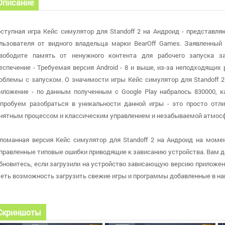
Описание
ступная игра Кейс симулятор для Standoff 2 на Андроид - представл
льзователя от видного владельца марки BearOff Games. Заявленный
вободите память от ненужного контента для рабочего запуска з
еспечение - Требуемая версия Android - 8 и выше, из-за неподходящи
облемы с запуском. О значимости игры Кейс симулятор для Standoff 2
иложение - по данным полученным с Google Play набралось 830000, к
пробуем разобраться в уникальности данной игры - это просто отл
нятным процессом и классическим управлением и незабываемой атмосф
ломанная версия Кейс симулятор для Standoff 2 на Андроид на момент
правленные типовые ошибки приводящие к зависанию устройства. Вам дос
обновитесь, если загрузили на устройство зависающую версию приложе
еть возможность загрузить свежие игры и программы добавленные в на
Скриншоты