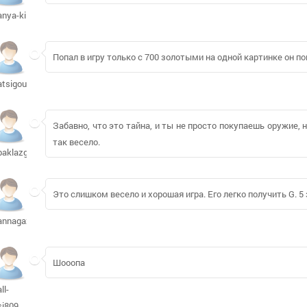
anya-ki
Попал в игру только с 700 золотыми на одной картинке он 
atsigouro448
Забавно, что это тайна, и ты не просто покупаешь оружие, н
так весело.
baklazgan
Это слишком весело и хорошая игра. Его легко получить G. 5 
annagazha
Шооопа
all-
si809