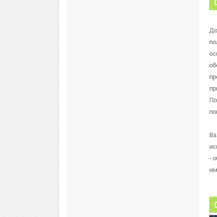
До
по
ос
об
пр
пр
По
по
Вз
ис
- 
им