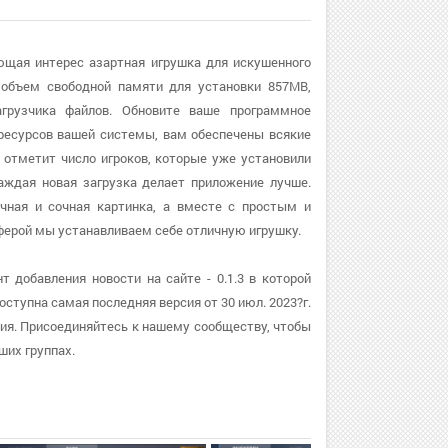
яющая интерес азартная игрушка для искушенного
 объем свободной памяти для установки 857MB,
агрузчика файлов. Обновите ваше программное
х ресурсов вашей системы, вам обеспечены всякие
 отметит число игроков, которые уже установили
аждая новая загрузка делает приложение лучше.
ичная и сочная картинка, а вместе с простым и
ерой мы устанавливаем себе отличную игрушку.
 добавления новости на сайте - 0.1.3 в которой
тупна самая последняя версия от 30 июл. 2023?г.
ния. Присоединяйтесь к нашему сообществу, чтобы
ших группах.