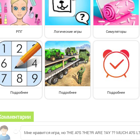
РПГ
Логические игры
Симуляторы
Подробнее
Подробнее
Подробнее
Комментарии
Мне нравится игра, но ?HE A?S ?HE?R ARE ?AY ?? MUCH A?S L