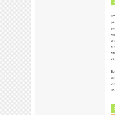
От
ра
вн
An
ин
мо
гл
ка
Вз
ис
20
на