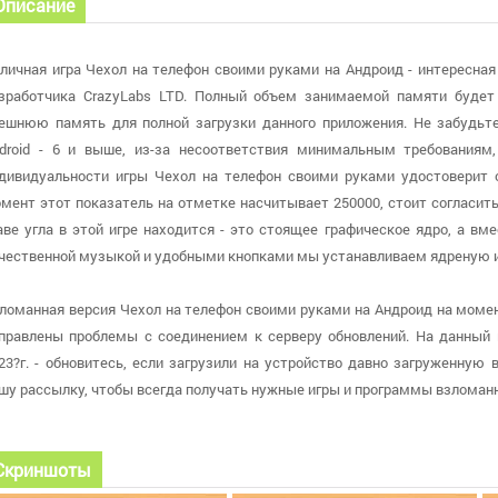
Описание
личная игра Чехол на телефон своими руками на Андроид - интересная
зработчика CrazyLabs LTD. Полный объем занимаемой памяти будет
ешнюю память для полной загрузки данного приложения. Не забудьт
droid - 6 и выше, из-за несоответствия минимальным требованиям
дивидуальности игры Чехол на телефон своими руками удостоверит 
мент этот показатель на отметке насчитывает 250000, стоит согласить
аве угла в этой игре находится - это стоящее графическое ядро, а в
чественной музыкой и удобными кнопками мы устанавливаем ядреную и
ломанная версия Чехол на телефон своими руками на Андроид на момент 
правлены проблемы с соединением к серверу обновлений. На данный
23?г. - обновитесь, если загрузили на устройство давно загруженную
шу рассылку, чтобы всегда получать нужные игры и программы взлома
Скриншоты