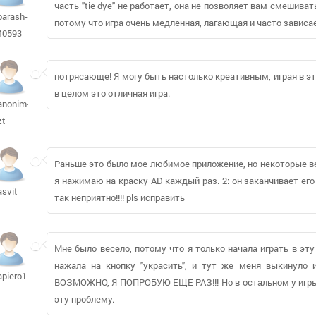
часть "tie dye" не работает, она не позволяет вам смешиват
barash-
потому что игра очень медленная, лагающая и часто зависа
40593
потрясающе! Я могу быть настолько креативным, играя в эт
в целом это отличная игра.
anonim-
zt
Раньше это было мое любимое приложение, но некоторые ве
я нажимаю на краску AD каждый раз. 2: он заканчивает его 
asvit
так неприятно!!!! pls исправить
Мне было весело, потому что я только начала играть в эту
нажала на кнопку "украсить", и тут же меня выкинуло
apiero1
ВОЗМОЖНО, Я ПОПРОБУЮ ЕЩЕ РАЗ!!! Но в остальном у игры 
эту проблему.