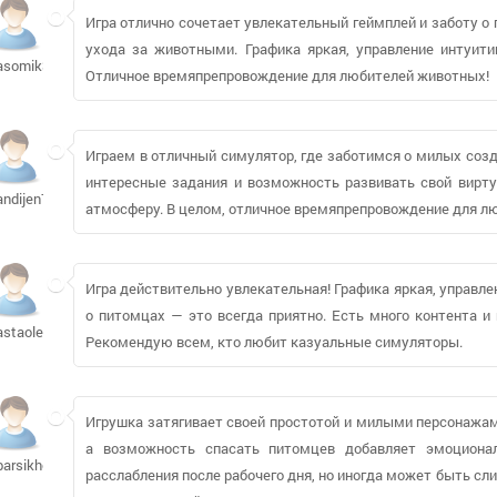
Игра отлично сочетает увлекательный геймплей и заботу о
ухода за животными. Графика яркая, управление интуити
asomik381
Отличное времяпрепровождение для любителей животных!
Играем в отличный симулятор, где заботимся о милых созда
интересные задания и возможность развивать свой вирт
andijen728
атмосферу. В целом, отличное времяпрепровождение для лю
Игра действительно увлекательная! Графика яркая, управле
о питомцах — это всегда приятно. Есть много контента и 
astaoleg499
Рекомендую всем, кто любит казуальные симуляторы.
Игрушка затягивает своей простотой и милыми персонажам
а возможность спасать питомцев добавляет эмоциона
barsikho
расслабления после рабочего дня, но иногда может быть сл