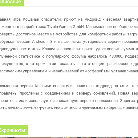
Описание
авная игра Кошачьи спасатели: приют на Андроид - веселая азартн
аменитого разработчика Tivola Games GmbH. Минимальное свободное м
оверить доступное место на устройстве для комфортной работы загру
ебуемая версия Android - 8 и выше, из-за устаревшей версии прошив
дивидуальности игры Кошачьи спасатели: приют удостоверит сумма иг
лученной статистике с популярного форума набралось 480000, поддер
еимущество, о котором стоит сказать - это стоящее графическое яд
ассическим управлением и незабываемой атмосферой мы устанавливае
ломанная версия Кошачьи спасатели: приют на Андроид на момент об
правлены проблемы с соединением к серверу обновлений. Новая верс
новитесь, если используете зависающую версию приложения. Зарегистр
еть возможность загрузить свежие игры и программы найденные наши
Скриншоты