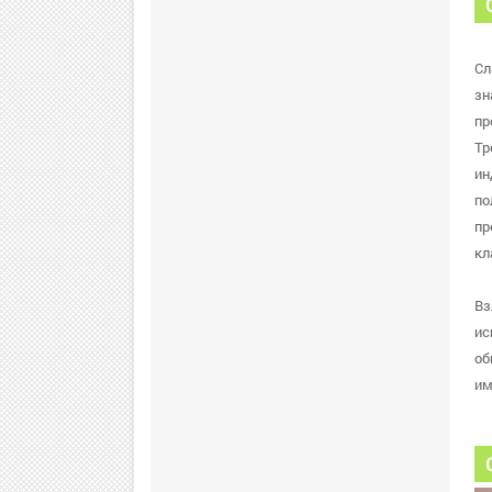
Сл
зн
пр
Тр
ин
по
пр
кл
Вз
ис
об
им