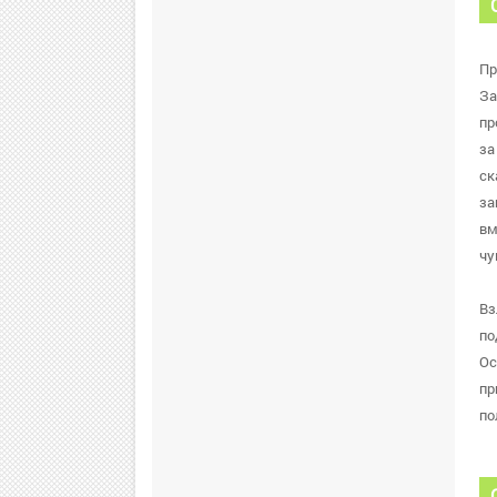
Пр
За
пр
за
ск
за
вм
чу
Вз
по
Oc
пр
по