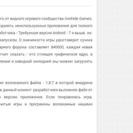
о от видного игрового сообщества Ironhide Games.
удалить неиспользуемые приложения для полного
отчика - Требуемая версия Android - 7 и выше, из-
запуском. О значимости игры удостоверит сумма
ярного форума составляет 840000, каждая новая
тоит сказать - это стоящее графическое ядро, а
ления и заводной мелодией мы можем загрузить
 взломанного файла - 1.8.7 в которой внедрена
На данный момент разработчики выложили файл от
ю версию приложения. Если понравилась игра,
менитые игры и программы взломанные нашими