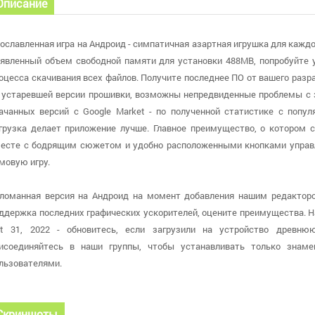
Описание
ославленная игра на Андроид - симпатичная азартная игрушка для каждог
явленный объем свободной памяти для установки 488MB, попробуйте 
оцесса скачивания всех файлов. Получите последнее ПО от вашего разраб
 устаревшей версии прошивки, возможны непредвиденные проблемы с 
ачанных версий с Google Market - по полученной статистике с попул
грузка делает приложение лучше. Главное преимущество, о котором с
есте с бодрящим сюжетом и удобно расположенными кнопками управ
мовую игру.
ломанная версия на Андроид на момент добавления нашим редактором
ддержка последних графических ускорителей, оцените преимущества. 
t 31, 2022 - обновитесь, если загрузили на устройство древню
исоединяйтесь в наши группы, чтобы устанавливать только зна
льзователями.
Скриншоты