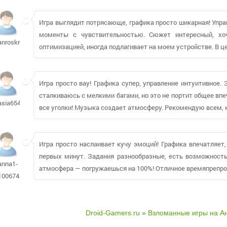
Игра выглядит потрясающе, графика просто шикарная! Упра
моменты с чувствительностью. Сюжет интересный, хо
anroskr284
оптимизацией, иногда подлагивает на моем устройстве. В ц
Игра просто вау! Графика супер, управление интуитивное.
сталкиваюсь с мелкими багами, но это не портит общее вп
asia65479
все уголки! Музыка создает атмосферу. Рекомендую всем, к
Игра просто наслаивает кучу эмоций! Графика впечатляет,
первых минут. Задания разнообразные, есть возможность
anna1-
атмосфера — погружаешься на 100%! Отличное времяпрепр
100674
Droid-Gamers.ru
»
Взломанные игры на А