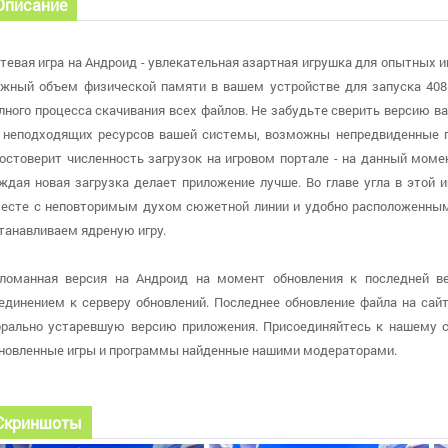
Описание
тевая игра на Андроид - увлекательная азартная игрушка для опытных и
жный объем физической памяти в вашем устройстве для запуска 408
лного процесса скачивания всех файлов. Не забудьте сверить версию ваш
 неподходящих ресурсов вашей системы, возможны непредвиденные п
остоверит численность загрузок на игровом портале - на данный моме
ждая новая загрузка делает приложение лучше. Во главе угла в этой и
есте с неповторимым духом сюжетной линии и удобно расположенным
танавливаем ядреную игру.
ломанная версия на Андроид на момент обновления к последней ве
единением к серверу обновлений. Последнее обновление файла на сайте
рально устаревшую версию приложения. Присоединяйтесь к нашему с
новленные игры и программы найденные нашими модераторами.
Скриншоты