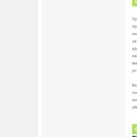
Пу
Ну
по
за
уд
ка
вм
ус
Вз
со
мо
об