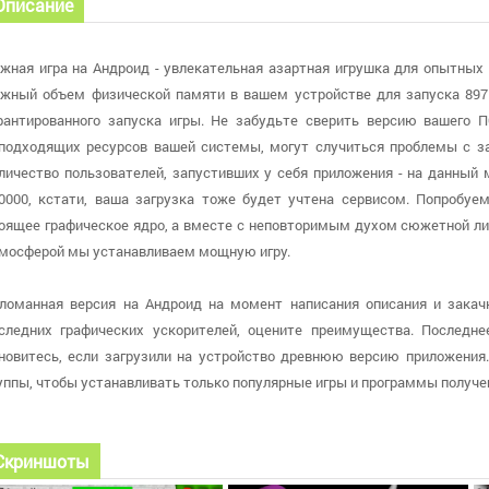
Описание
жная игра на Андроид - увлекательная азартная игрушка для опытных 
жный объем физической памяти в вашем устройстве для запуска 897
рантированного запуска игры. Не забудьте сверить версию вашего ПО
подходящих ресурсов вашей системы, могут случиться проблемы с з
личество пользователей, запустивших у себя приложения - на данный
0000, кстати, ваша загрузка тоже будет учтена сервисом. Попробуем
оящее графическое ядро, а вместе с неповторимым духом сюжетной ли
мосферой мы устанавливаем мощную игру.
ломанная версия на Андроид на момент написания описания и закачк
следних графических ускорителей, оцените преимущества. Последне
новитесь, если загрузили на устройство древнюю версию приложения.
уппы, чтобы устанавливать только популярные игры и программы получе
Скриншоты