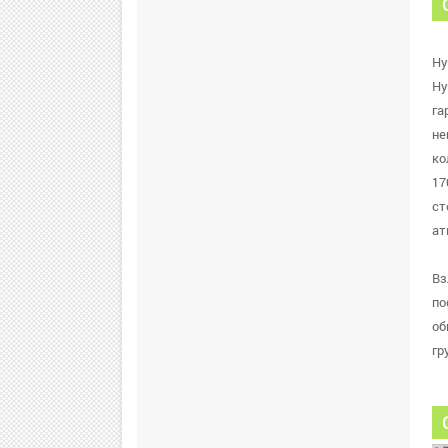
Ну
Ну
га
не
ко
17
ст
ат
Вз
по
об
гр