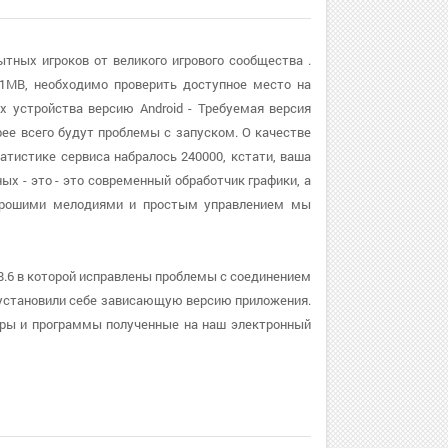
ытных игроков от великого игрового сообщества .
1MB, необходимо проверить доступное место на
х устройства версию Android - Требуемая версия
рее всего будут проблемы с запуском. О качестве
атистике сервиса набралось 240000, кстати, ваша
ых - это - это современный обработчик графики, а
орошими мелодиями и простым управлением мы
.8.6 в которой исправлены проблемы с соединением
ли установили себе зависающую версию приложения.
гры и программы полученные на наш электронный