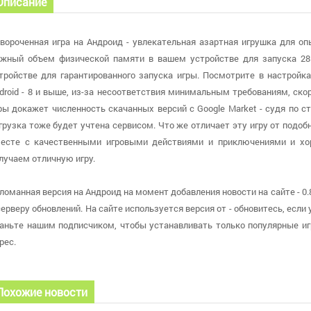
Описание
вороченная игра на Андроид - увлекательная азартная игрушка для оп
жный объем физической памяти в вашем устройстве для запуска 28
тройстве для гарантированного запуска игры. Посмотрите в настройка
droid - 8 и выше, из-за несоответствия минимальным требованиям, ско
ры докажет численность скачанных версий с Google Market - судя по ст
грузка тоже будет учтена сервисом. Что же отличает эту игру от подобн
есте с качественными игровыми действиями и приключениями и х
лучаем отличную игру.
ломанная версия на Андроид на момент добавления новости на сайте - 0
серверу обновлений. На сайте используется версия от - обновитесь, ес
аньте нашим подписчиком, чтобы устанавливать только популярные и
рес.
Похожие новости