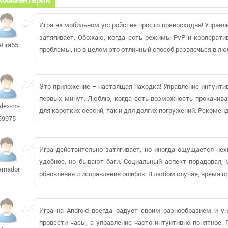
Игра на мобильном устройстве просто превосходна! Управле
затягивает. Обожаю, когда есть режимы PvP и кооперат
atira65
проблемы, но в целом это отличный способ развлечься в лю
Это приложение – настоящая находка! Управление интуитив
первых минут. Люблю, когда есть возможность прокачива
alex-m-
для коротких сессий, так и для долгих погружений. Рекомен
59975
Игра действительно затягивает, но иногда ощущается нех
удобное, но бывают баги. Социальный аспект порадовал,
amadorpa613
обновления и исправления ошибок. В любом случае, время п
Игра на Android всегда радует своим разнообразием и у
провести часы, а управление часто интуитивно понятное. 