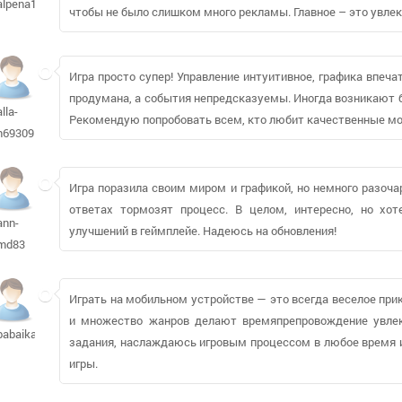
alpena1011538
чтобы не было слишком много рекламы. Главное – это увле
Игра просто супер! Управление интуитивное, графика впеч
продумана, а события непредсказуемы. Иногда возникают б
alla-
Рекомендую попробовать всем, кто любит качественные мо
n69309
Игра поразила своим миром и графикой, но немного разоч
ответах тормозят процесс. В целом, интересно, но хо
ann-
улучшений в геймплейе. Надеюсь на обновления!
md83
Играть на мобильном устройстве — это всегда веселое при
и множество жанров делают времяпрепровождение увле
babaika73719
задания, наслаждаюсь игровым процессом в любое время и
игры.