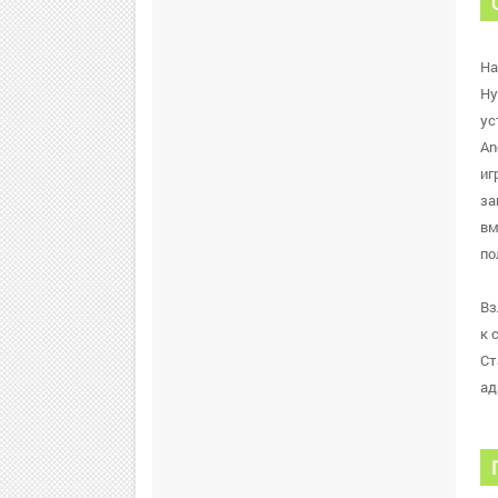
На
Ну
ус
An
иг
за
вм
по
Вз
к 
Ст
ад