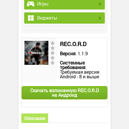
Игры
Виджеты
REC.O.R.D
Версия
: 1.1.9
Системные
требования
:
Требуемая версия
Android - 8 и выше
Скачать взломанную REC.O.R.D
на Андроид
Описание