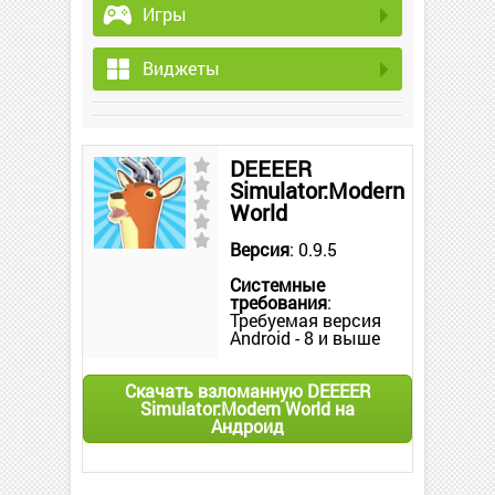
Игры
Виджеты
DEEEER
Simulator:Modern
World
Версия
: 0.9.5
Системные
требования
:
Требуемая версия
Android - 8 и выше
Скачать взломанную DEEEER
Simulator:Modern World на
Андроид