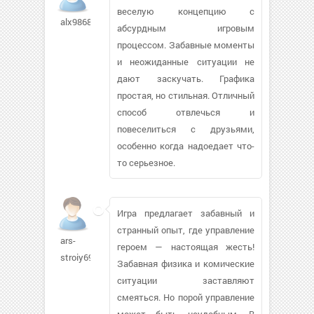
веселую концепцию с
alx9868
абсурдным игровым
процессом. Забавные моменты
и неожиданные ситуации не
дают заскучать. Графика
простая, но стильная. Отличный
способ отвлечься и
повеселиться с друзьями,
особенно когда надоедает что-
то серьезное.
Игра предлагает забавный и
странный опыт, где управление
ars-
героем — настоящая жесть!
stroiy690
Забавная физика и комические
ситуации заставляют
смеяться. Но порой управление
может быть неудобным. В