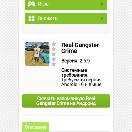
Игры
Виджеты
Real Gangster
Crime
Версия
: 2.6.9
Системные
требования
:
Требуемая версия
Android - 6 и выше
Скачать взломанную Real
Gangster Crime на Андроид
Описание