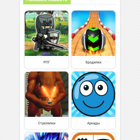
РПГ
Бродилки
Стрелялки
Аркады