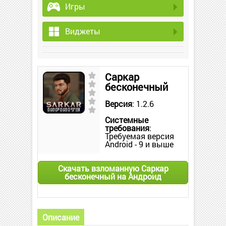
Игры
Виджеты
Саркар
бесконечный
Версия
: 1.2.6
Системные
требования
:
Требуемая версия
Android - 9 и выше
Скачать взломанную Саркар
бесконечный на Андроид
Описание