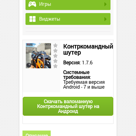
Игры
Виджеты
Контркомандный
шутер
Версия
: 1.7.6
Системные
требования
:
Требуемая версия
Android - 7 и выше
Скачать взломанную
Контркомандный шутер на
Андроид
Описание