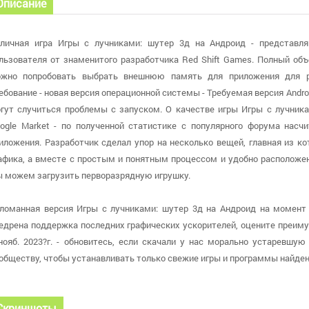
Описание
личная игра Игры с лучниками: шутер 3д на Андроид - представл
льзователя от знаменитого разработчика Red Shift Games. Полный об
жно попробовать выбрать внешнюю память для приложения для ра
ебование - новая версия операционной системы - Требуемая версия Andro
гут случиться проблемы с запуском. О качестве игры Игры с лучник
ogle Market - по полученной статистике с популярного форума насчи
иложения. Разработчик сделал упор на несколько вещей, главная из к
афика, а вместе с простым и понятным процессом и удобно расположе
 можем загрузить перворазрядную игрушку.
ломанная версия Игры с лучниками: шутер 3д на Андроид на момент о
едрена поддержка последних графических ускорителей, оцените преиму
нояб. 2023?г. - обновитесь, если скачали у нас морально устаревшу
обществу, чтобы устанавливать только свежие игры и программы найд
Скриншоты