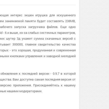
яющая интерес экшен игрушка для искушенного
ъем занимаемой памяти будет составлять 238MB,
бочего запуска загрузчика файлов. Еще одно
id - 6 и выше, из-за слабых системных параметров,
ами: шутер 3д укажет сумма скачанных версий с
тывает 300000, главное свидетельство качества
оторых - это хорошая, продуманная и современная
нными кнопками управления и заводной мелодией
бновления к последней версии - 0.9.7 в которой
щества. Вам доступна самая последняя версия от
ю версию приложения. Присоединяйтесь к нашему
енные нашими модераторами.