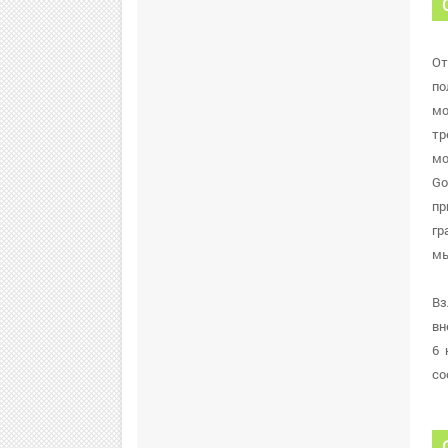
От
по
мо
тр
мо
Go
пр
гр
мы
Вз
вн
6 
со