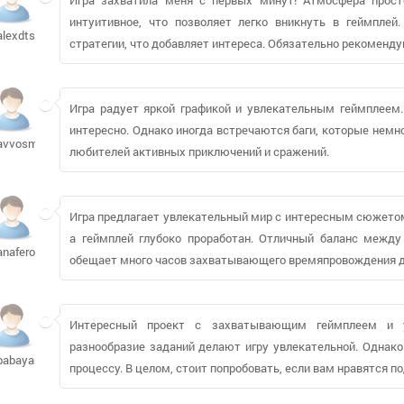
интуитивное, что позволяет легко вникнуть в геймпле
alexdtst577
стратегии, что добавляет интереса. Обязательно рекоменд
Игра радует яркой графикой и увлекательным геймплеем.
интересно. Однако иногда встречаются баги, которые немно
avvosm
любителей активных приключений и сражений.
Игра предлагает увлекательный мир с интересным сюжетом
а геймплей глубоко проработан. Отличный баланс между
anaferol
обещает много часов захватывающего времяпровождения д
Интересный проект с захватывающим геймплеем и ун
разнообразие заданий делают игру увлекательной. Однак
babayaro163
процессу. В целом, стоит попробовать, если вам нравятся 