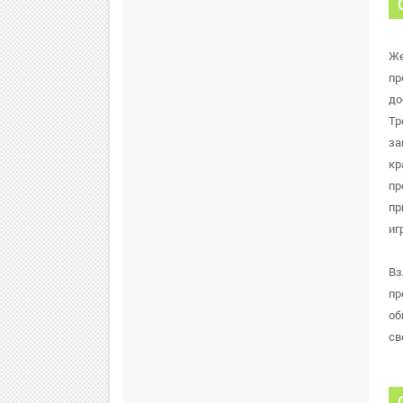
Же
пр
до
Тр
за
кр
пр
пр
иг
Вз
пр
об
св