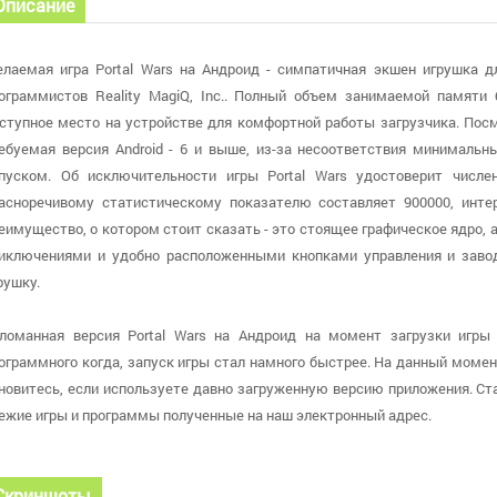
Описание
лаемая игра Portal Wars на Андроид - симпатичная экшен игрушка 
ограммистов Reality MagiQ, Inc.. Полный объем занимаемой памяти
ступное место на устройстве для комфортной работы загрузчика. Посм
ебуемая версия Android - 6 и выше, из-за несоответствия минимальн
пуском. Об исключительности игры Portal Wars удостоверит числе
асноречивому статистическому показателю составляет 900000, интер
еимущество, о котором стоит сказать - это стоящее графическое ядро,
иключениями и удобно расположенными кнопками управления и заво
рушку.
ломанная версия Portal Wars на Андроид на момент загрузки игры 
ограммного когда, запуск игры стал намного быстрее. На данный момент
новитесь, если используете давно загруженную версию приложения. Ст
ежие игры и программы полученные на наш электронный адрес.
Скриншоты