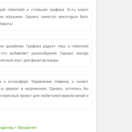
щий геймплей и стильная графика. Есть много
ми игроками. Однако заметил некоторые баги,
бовать!
м дизайном. Графика радует глаз, а геймплей
 что добавляет разнообразия. Однако иногда
риятный опыт для фанатов жанра.
е и атмосфере. Управление плавное, а сюжет
ты держат в напряжении. Однако, хотелось бы
интересный проект для любителей приключений и
ндроид
»
Бродилки