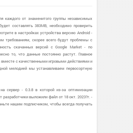
для каждого от знаменитого группы независимых
 будет составлять 383MB, необходимо проверить
отрите в настройках устройства версию Android -
ым требованиям, скорее всего будут проблемы с
нность скачанных версий с Google Market - по
есно то, что данные постоянно растут. Главное
 а вместе с качественными игровыми действиями и
дной мелодией мы устанавливаем первосортную
на сервер - 0.3.8 в которой из-за оптимизации
 разработчики выложили файл от 18 окт. 2023?г. -
аньте нашим подписчиком, чтобы всегда получать