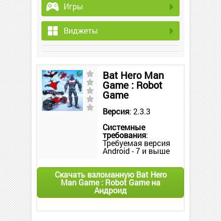
Игры
Виджеты
Bat Hero Man
Game : Robot
Game
Версия
: 2.3.3
Системные
требования
:
Требуемая версия
Android - 7 и выше
Скачать взломанную Bat Hero
Man Game : Robot Game на
Андроид