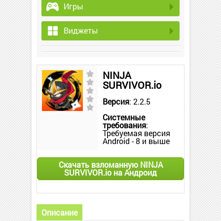
Игры
Виджеты
NINJA
SURVIVOR.io
Версия
: 2.2.5
Системные
требования
:
Требуемая версия
Android - 8 и выше
Скачать взломанную NINJA
SURVIVOR.io на Андроид
Описание