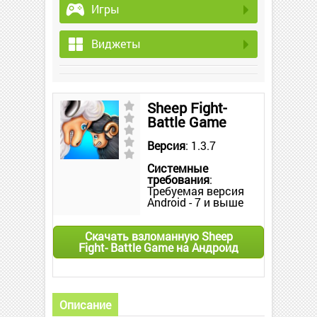
Игры
Виджеты
Sheep Fight-
Battle Game
Версия
: 1.3.7
Системные
требования
:
Требуемая версия
Android - 7 и выше
Скачать взломанную Sheep
Fight- Battle Game на Андроид
Описание