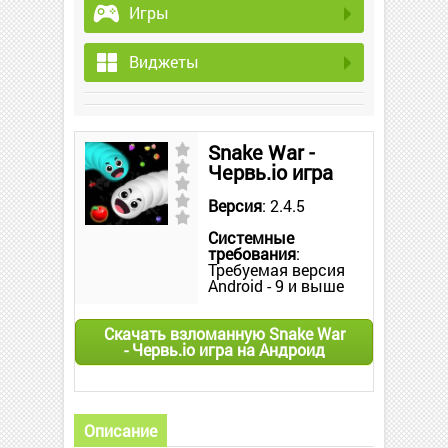
Игры
Виджеты
Snake War -
Червь.io игра
Версия
: 2.4.5
Системные
требования
:
Требуемая версия
Android - 9 и выше
Скачать взломанную Snake War
- Червь.io игра на Андроид
Описание