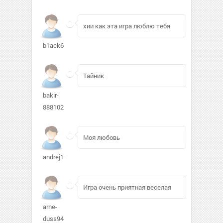
хии как эта игра люблю тебя
b1ack611
Тайник
bakir-
888102
Моя любовь
andrej1029
Игра очень приятная веселая
arne-
duss941