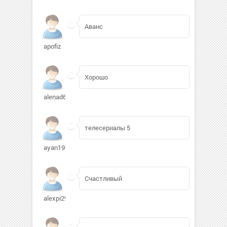
Аванс
apofiz
Хорошо
alenad64
телесериалы 5
ayan1998mm756
Счастливый
alexpi2991