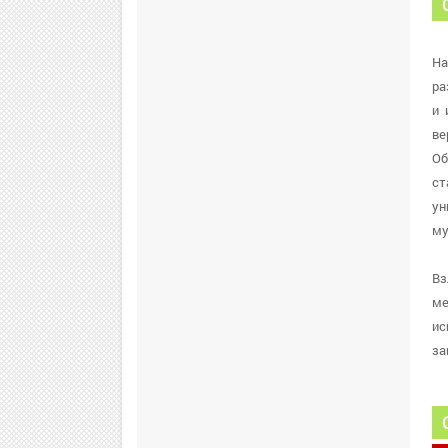
На
ра
и 
ве
Об
ст
ун
му
Вз
ме
ис
за