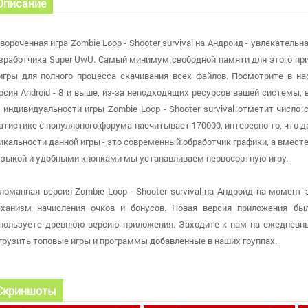
Описание
вороченная игра Zombie Loop - Shooter survival на Андроид - увлекатель
зработчика Super UwU. Самый минимум свободной памяти для этого пр
игры для полного процесса скачивания всех файлов. Посмотрите в на
рсия Android - 8 и выше, из-за неподходящих ресурсов вашей системы
 индивидуальности игры Zombie Loop - Shooter survival отметит число 
атистике с популярного форума насчитывает 170000, интересно то, что 
икальности данной игры - это современный обработчик графики, а вмест
зыкой и удобными кнопками мы устанавливаем первосортную игру.
ломанная версия Zombie Loop - Shooter survival на Андроид на момент з
ханизм начисления очков и бонусов. Новая версия приложения была
пользуете древнюю версию приложения. Заходите к нам на ежедневн
грузить топовые игры и программы добавленные в наших группах.
Скриншоты