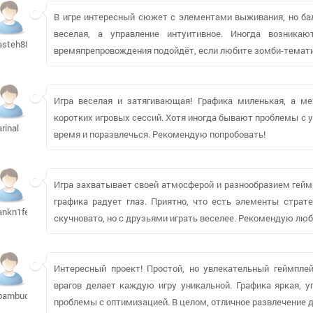
В игре интересный сюжет с элементами выживания, но ба
веселая, а управление интуитивное. Иногда возника
asteh88950
времяпрепровождения подойдёт, если любите зомби-тематик
Игра веселая и затягивающая! Графика миленькая, а ме
коротких игровых сессий. Хотя иногда бывают проблемы с у
arinal
время и поразвлечься. Рекомендую попробовать!
Игра захватывает своей атмосферой и разнообразием гейм
графика радует глаз. Приятно, что есть элементы страт
ankn1fer
скучновато, но с друзьями играть веселее. Рекомендую лю
Интересный проект! Простой, но увлекательный геймплей
врагов делает каждую игру уникальной. Графика яркая, у
bambucha2614
проблемы с оптимизацией. В целом, отличное развлечение д