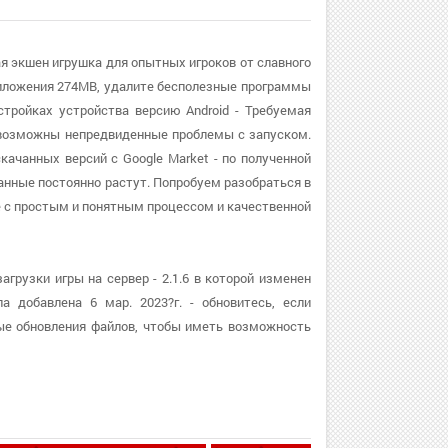
ная экшен игрушка для опытных игроков от славного
иложения 274MB, удалите бесполезные программы
стройках устройства версию Android - Требуемая
, возможны непредвиденные проблемы с запуском.
скачанных версий с Google Market - по полученной
данные постоянно растут. Попробуем разобраться в
е с простым и понятным процессом и качественной
агрузки игры на сервер - 2.1.6 в которой изменен
 добавлена 6 мар. 2023?г. - обновитесь, если
ые обновления файлов, чтобы иметь возможность