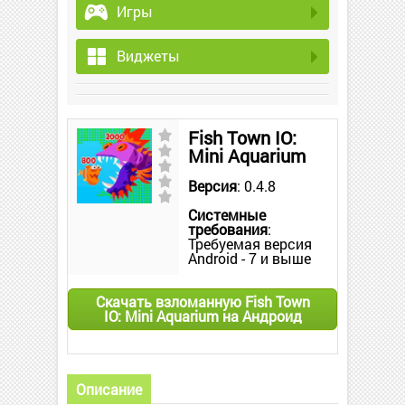
Игры
Виджеты
Fish Town IO:
Mini Aquarium
Версия
: 0.4.8
Системные
требования
:
Требуемая версия
Android - 7 и выше
Скачать взломанную Fish Town
IO: Mini Aquarium на Андроид
Описание