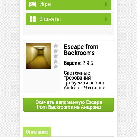
Игры
Виджеты
Escape from
Backrooms
Версия
: 2.9.5
Системные
требования
:
Требуемая версия
Android - 9 и выше
Скачать взломанную Escape
from Backrooms на Андроид
Описание