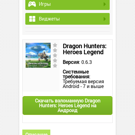
Игры
Виджеты
Dragon Hunters:
Heroes Legend
Версия
: 0.6.3
Системные
требования
:
Требуемая версия
Android - 7 и выше
Скачать взломанную Dragon
Hunters: Heroes Legend на
Андроид
Описание