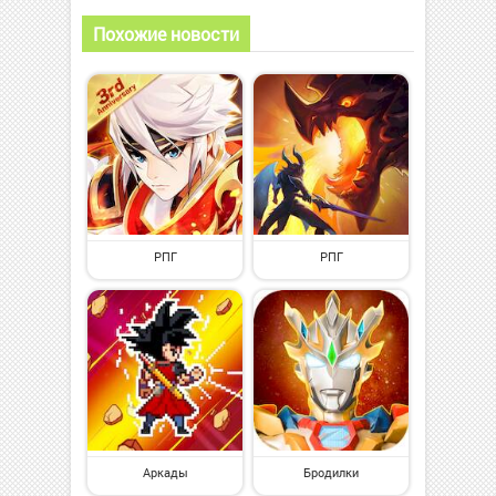
Похожие новости
РПГ
РПГ
Аркады
Бродилки