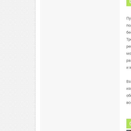
Пу
по
бе
Тр
ре
мо
ра
и 
Вз
из
об
вс