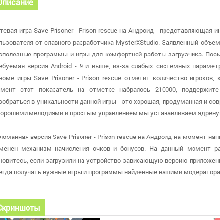
Описание
тевая игра Save Prisoner - Prison rescue на Андроид - представляющая
льзователя от славного разработчика MysterXStudio. Заявленный объе
сполезные программы и игры для комфортной работы загрузчика. Посмо
ебуемая версия Android - 9 и выше, из-за слабых системных парамет
номе игры Save Prisoner - Prison rescue отметит количество игроков
мент этот показатель на отметке набралось 210000, поддержите
зобраться в уникальности данной игры - это хорошая, продуманная и с
хорошими мелодиями и простым управлением мы устанавливаем ядрену
ломанная версия Save Prisoner - Prison rescue на Андроид на момент напи
менен механизм начисления очков и бонусов. На данный момент раз
новитесь, если загрузили на устройство зависающую версию приложен
егда получать нужные игры и программы найденные нашими модератора
Скриншоты