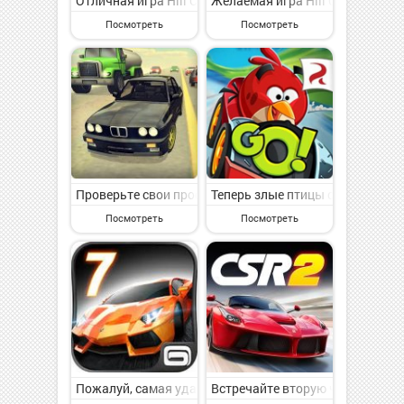
Отличная игра Hill Climb Racing на Андроид - интере
Желаемая игра Hill Climb Racin
Посмотреть
Посмотреть
Проверьте свои профессиональные навыки водителя в
Теперь злые птицы соревнуются 
Посмотреть
Посмотреть
Пожалуй, самая удачная игра из серии гоночных симул
Встречайте вторую часть знаме