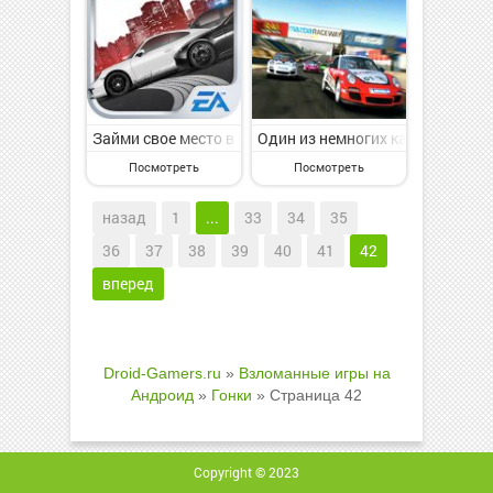
Займи свое место в списке разыскиваемых гонщиков 
Один из немногих качественных
Посмотреть
Посмотреть
назад
1
...
33
34
35
36
37
38
39
40
41
42
вперед
Droid-Gamers.ru
»
Взломанные игры на
Андроид
»
Гонки
» Страница 42
Copyright © 2023