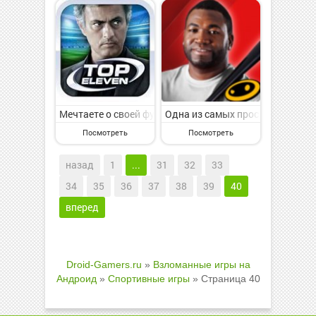
Мечтаете о своей футбольной команде? Играйте в Топ 
Одна из самых простых в управ
Посмотреть
Посмотреть
назад
1
...
31
32
33
34
35
36
37
38
39
40
вперед
Droid-Gamers.ru
»
Взломанные игры на
Андроид
»
Спортивные игры
» Страница 40