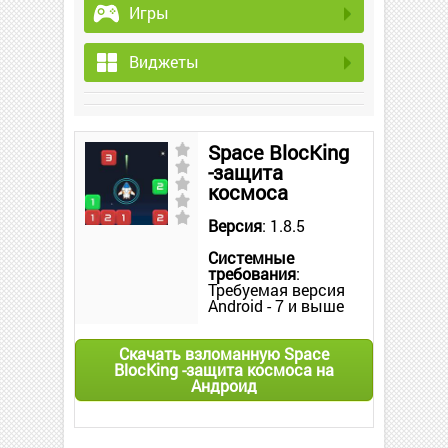
Игры
Виджеты
Space BlocKing
-защита
космоса
Версия
: 1.8.5
Системные
требования
:
Требуемая версия
Android - 7 и выше
Скачать взломанную Space
BlocKing -защита космоса на
Андроид