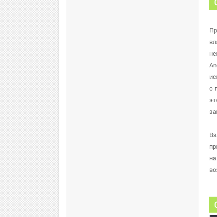
Пр
вл
не
An
ис
с 
эт
за
Вз
пр
на
во