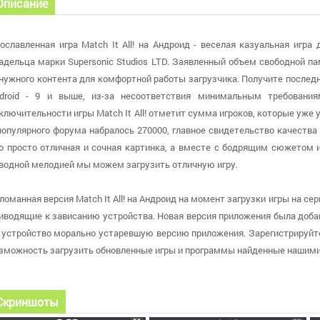
Описание
ославленная игра Match It All! на Андроид - веселая казуальная игр
адельца марки Supersonic Studios LTD. Заявленный объем свободной п
нужного контента для комфортной работы загрузчика. Получите последн
droid - 9 и выше, из-за несоответствия минимальным требовани
ключительности игры Match It All! отметит сумма игроков, которые уже 
популярного форума набралось 270000, главное свидетельство качества п
о просто отличная и сочная картинка, а вместе с бодрящим сюжетом 
водной мелодией мы можем загрузить отличную игру.
ломанная версия Match It All! на Андроид на момент загрузки игры на сер
иводящие к зависанию устройства. Новая версия приложения была добавле
 устройство морально устаревшую версию приложения. Зарегистрируйте
зможность загрузить обновленные игры и программы найденные нашим
Скриншоты