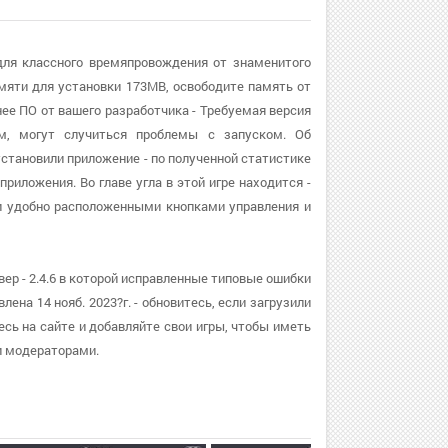
а для классного времяпровождения от знаменитого
амяти для установки 173MB, освободите память от
ее ПО от вашего разработчика - Требуемая версия
ям, могут случиться проблемы с запуском. Об
установили приложение - по полученной статистике
риложения. Во главе угла в этой игре находится -
и удобно расположенными кнопками управления и
вер - 2.4.6 в которой исправленные типовые ошибки
на 14 нояб. 2023?г. - обновитесь, если загрузили
сь на сайте и добавляйте свои игры, чтобы иметь
и модераторами.