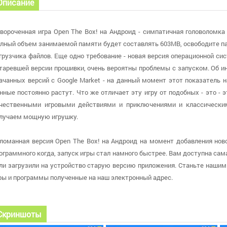
Описание
вороченная игра Open The Box! на Андроид - симпатичная головоломка
лный объем занимаемой памяти будет составлять 603MB, освободите па
грузчика файлов. Еще одно требование - новая версия операционной сист
таревшей версии прошивки, очень вероятны проблемы с запуском. Об и
ачанных версий с Google Market - на данный момент этот показатель н
нные постоянно растут. Что же отличает эту игру от подобных - это - э
чественными игровыми действиями и приключениями и классическ
лучаем мощную игрушку.
ломанная версия Open The Box! на Андроид на момент добавления новос
ограммного когда, запуск игры стал намного быстрее. Вам доступна самая 
ли загрузили на устройство старую версию приложения. Станьте нашим
ры и программы полученные на наш электронный адрес.
Скриншоты