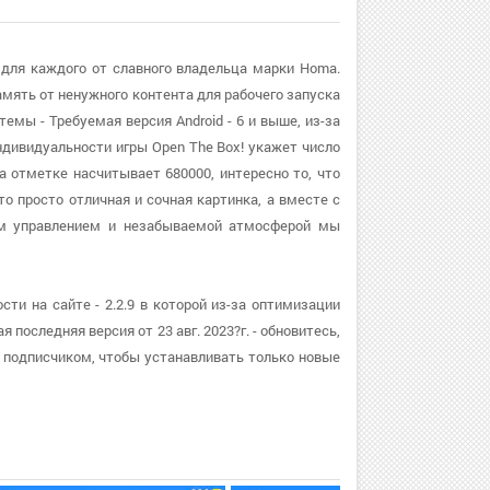
 для каждого от славного владельца марки Homa.
мять от ненужного контента для рабочего запуска
емы - Требуемая версия Android - 6 и выше, из-за
ндивидуальности игры Open The Box! укажет число
а отметке насчитывает 680000, интересно то, что
то просто отличная и сочная картинка, а вместе с
им управлением и незабываемой атмосферой мы
ти на сайте - 2.2.9 в которой из-за оптимизации
последняя версия от 23 авг. 2023?г. - обновитесь,
 подписчиком, чтобы устанавливать только новые