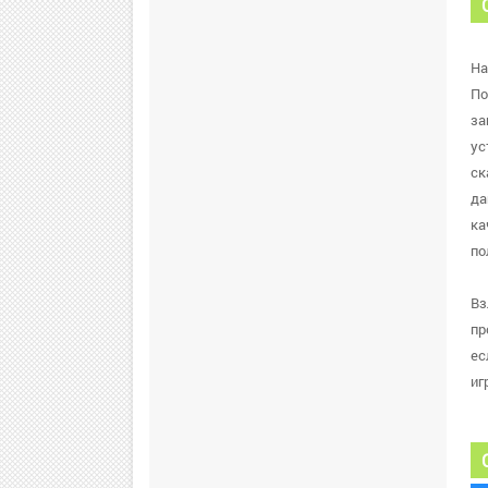
На
По
за
ус
ск
да
ка
по
Вз
пр
ес
иг