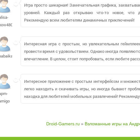
Игра просто шикарная! Замечательная графика, захватыв
уровней. Каждый раз открываю что-то новое, что д
alisa-
Рекомендую всем любителям динамичных приключений!
now480
Интересная игра с простым, но увлекательным геймплеем
провести время с удовольствием. Однако иногда появляютс
babaika73
впечатление. В целом, стоит попробовать, если любите ра
Интересное приложение с простым интерфейсом и множест
легко находить и скачивать игры, но иногда бывают проб
apm-
находка для любителей мобильных развлечений! Рекоменду
amigo
Droid-Gamers.ru
»
Взломанные игры на Андр