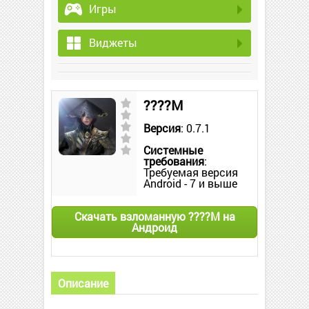
Игры
Виджеты
????M
Версия
: 0.7.1
Системные
требования
:
Требуемая версия
Android - 7 и выше
Скачать взломанную ????M на
Андроид
Описание