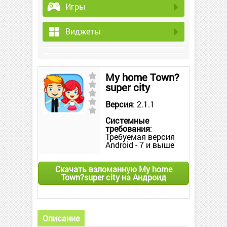
Игры
Виджеты
My home Town?
super city
Версия
: 2.1.1
Системные
требования
:
Требуемая версия
Android - 7 и выше
Скачать взломанную My home
Town?super city на Андроид
Описание