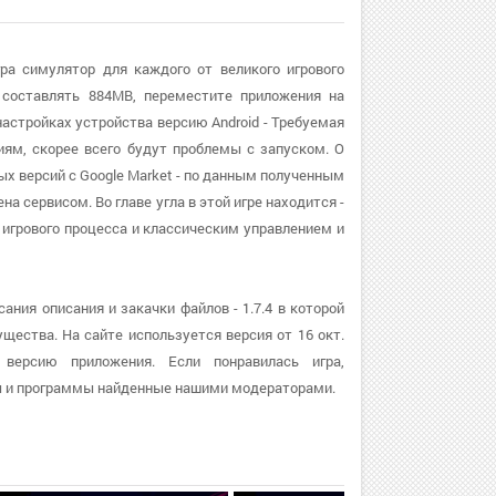
гра симулятор для каждого от великого игрового
 составлять 884MB, переместите приложения на
астройках устройства версию Android - Требуемая
иям, скорее всего будут проблемы с запуском. О
ных версий с Google Market - по данным полученным
на сервисом. Во главе угла в этой игре находится -
 игрового процесса и классическим управлением и
ания описания и закачки файлов - 1.7.4 в которой
щества. На сайте используется версия от 16 окт.
 версию приложения. Если понравилась игра,
ры и программы найденные нашими модераторами.