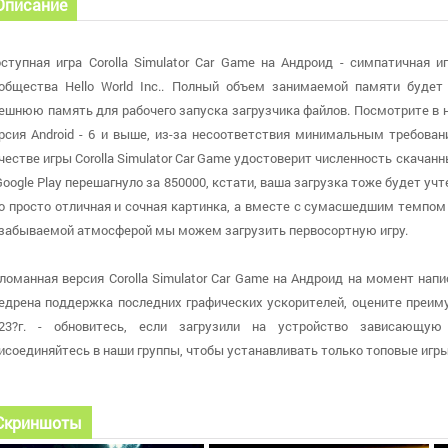
Описание
ступная игра Corolla Simulator Car Game на Андроид - симпатичная и
общества Hello World Inc.. Полный объем занимаемой памяти будет
ешнюю память для рабочего запуска загрузчика файлов. Посмотрите в н
рсия Android - 6 и выше, из-за несоответствия минимальным требован
честве игры Corolla Simulator Car Game удостоверит численность скачан
Google Play перешагнуло за 850000, кстати, ваша загрузка тоже будет учте
о просто отличная и сочная картинка, а вместе с сумасшедшим темпом
забываемой атмосферой мы можем загрузить первосортную игру.
ломанная версия Corolla Simulator Car Game на Андроид на момент напис
едрена поддержка последних графических ускорителей, оцените преиму
23?г. - обновитесь, если загрузили на устройство зависающую
исоединяйтесь в наши группы, чтобы устанавливать только топовые иг
Скриншоты