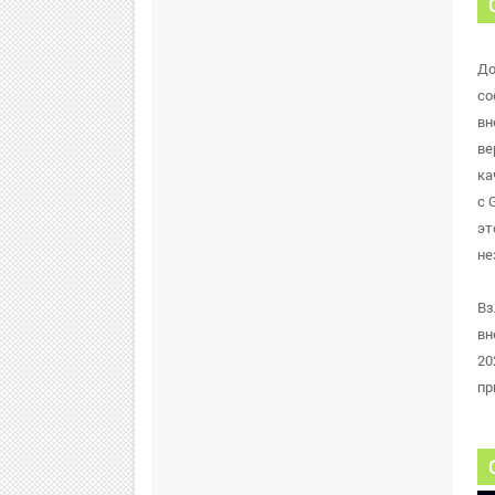
До
со
вн
ве
ка
с 
эт
не
Вз
вн
20
пр