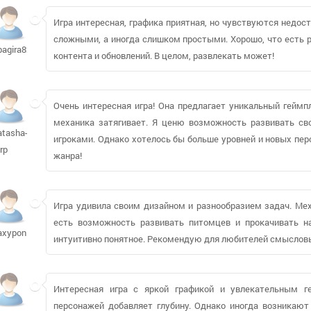
Игра интересная, графика приятная, но чувствуются недос
сложными, а иногда слишком простыми. Хорошо, что есть р
bagira82937
контента и обновлений. В целом, развлекать может!
Очень интересная игра! Она предлагает уникальный геймп
механика затягивает. Я ценю возможность развивать с
atasha-
игроками. Однако хотелось бы больше уровней и новых пе
-rp
жанра!
Игра удивила своим дизайном и разнообразием задач. Мех
есть возможность развивать питомцев и прокачивать на
axypon
интуитивно понятное. Рекомендую для любителей смысловы
Интересная игра с яркой графикой и увлекательным г
персонажей добавляет глубину. Однако иногда возникают