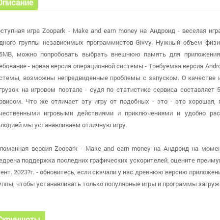
Описание
ступная игра Zoopark - Make and earn money на Андроид - веселая иг
дного группы независимых программистов Givvy. Нужный объем физи
5MB, можно попробовать выбрать внешнюю память для приложения
ебование - новая версия операционной системы - Требуемая версия Andro
стемы, возможны непредвиденные проблемы с запуском. О качестве иг
грузок на игровом портале - судя по статистике сервиса составляет 
рвисом. Что же отличает эту игру от подобных - это - это хорошая,
чественными игровыми действиями и приключениями и удобно рас
лодией мы устанавливаем отличную игру.
ломанная версия Zoopark - Make and earn money на Андроид на момент
едрена поддержка последних графических ускорителей, оцените преиму
сент. 2023?г. - обновитесь, если скачали у нас древнюю версию приложен
уппы, чтобы устанавливать только популярные игры и программы загруж
Скриншоты