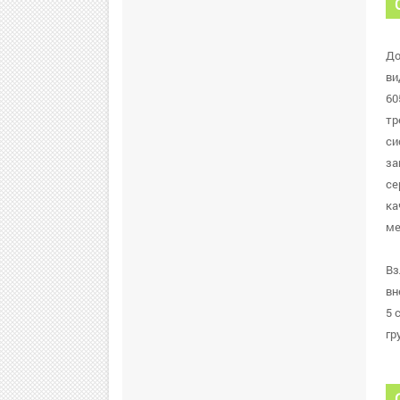
До
ви
60
тр
си
за
се
ка
ме
Вз
вн
5 
гр