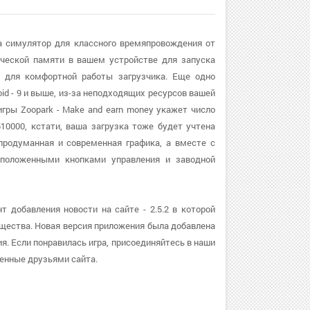
ра симулятор для классного времяпровождения от
ческой памяти в вашем устройстве для запуска
 для комфортной работы загрузчика. Еще одно
id - 9 и выше, из-за неподходящих ресурсов вашей
ры Zoopark - Make and earn money укажет число
510000, кстати, ваша загрузка тоже будет учтена
 продуманная и современная графика, а вместе с
положенными кнопками управления и заводной
 добавления новости на сайте - 2.5.2 в которой
щества. Новая версия приложения была добавлена
ия. Если понравилась игра, присоединяйтесь в наши
енные друзьями сайта.