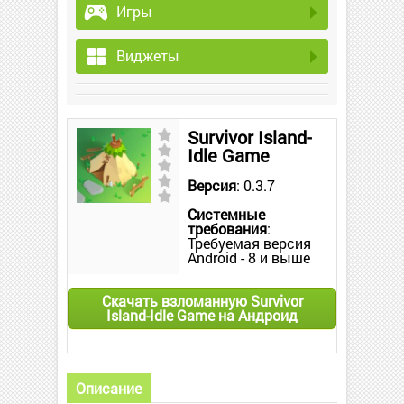
Игры
Виджеты
Survivor Island-
Idle Game
Версия
: 0.3.7
Системные
требования
:
Требуемая версия
Android - 8 и выше
Скачать взломанную Survivor
Island-Idle Game на Андроид
Описание