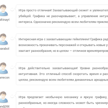
Игра просто отличная! Захватывающий сюжет и увлекате
убийцей. Графика не разочаровывает, а управление инту
altinay665
интереса. Однозначно рекомендую всем любителям приклю
Интересная игра с захватывающим геймплеем! Графика раду
возможность прокачивать персонажей и открывать новые ур
barabolla
хватает разнообразия, но в целом — отличное времяпрепро
Игра действительно захватывающая! Уровни разнообра
интуитивная. Это отличный способ скоротать время и раз
arrecords
целом, рекомендую всем любителям динамичных аркадных 
Игра предлагает необычную механику и яркую графику,
разнообразные, но иногда сложность может быть чрезмерн
andj39884