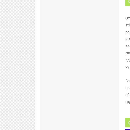
От
st
по
и 
за
гл
яд
чу
Вз
пр
об
гр