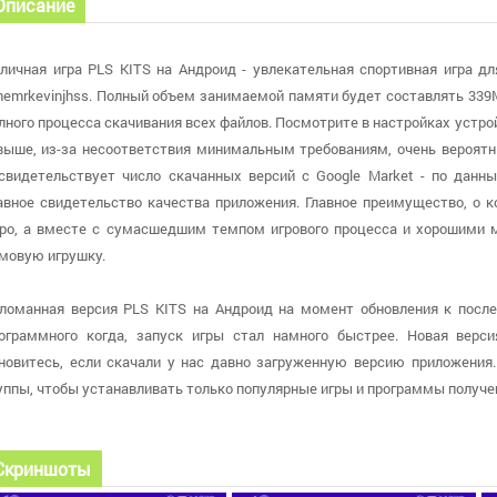
Описание
личная игра PLS KITS на Андроид - увлекательная спортивная игра д
hemrkevinjhss. Полный объем занимаемой памяти будет составлять 339
лного процесса скачивания всех файлов. Посмотрите в настройках устройс
выше, из-за несоответствия минимальным требованиям, очень вероятн
свидетельствует число скачанных версий с Google Market - по данны
авное свидетельство качества приложения. Главное преимущество, о к
ро, а вместе с сумасшедшим темпом игрового процесса и хорошими
мовую игрушку.
ломанная версия PLS KITS на Андроид на момент обновления к послед
ограммного когда, запуск игры стал намного быстрее. Новая верси
новитесь, если скачали у нас давно загруженную версию приложения.
уппы, чтобы устанавливать только популярные игры и программы получе
Скриншоты