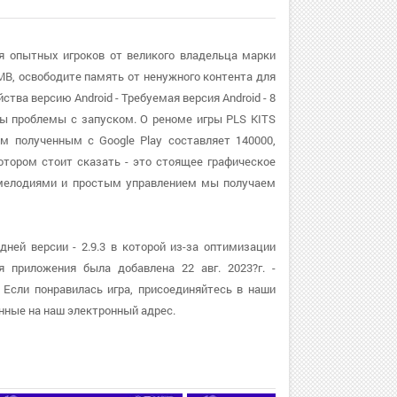
ля опытных игроков от великого владельца марки
MB, освободите память от ненужного контента для
тва версию Android - Требуемая версия Android - 8
ы проблемы с запуском. О реноме игры PLS KITS
м полученным с Google Play составляет 140000,
отором стоит сказать - это стоящее графическое
 мелодиями и простым управлением мы получаем
ней версии - 2.9.3 в которой из-за оптимизации
я приложения была добавлена 22 авг. 2023?г. -
 Если понравилась игра, присоединяйтесь в наши
нные на наш электронный адрес.