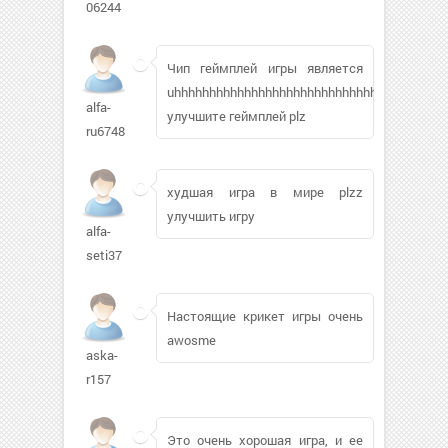
06244
Чип геймплей игры является
uhhhhhhhhhhhhhhhhhhhhhhhhhhhhhhhhhhhhhhh
alfa-
улучшите геймплей plz
ru6748
худшая игра в мире plzz
улучшить игру
alfa-
seti37
Настоящие крикет игры очень
awosme
aska-
r157
Это очень хорошая игра, и ее