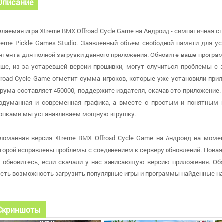
Описание
лаемая игра Xtreme BMX Offroad Cycle Game на Андроид - симпатичная с
reme Pickle Games Studio. Заявленный объем свободной памяти для у
нтента для полной загрузки данного приложения. Обновите ваше программ
ше, из-за устаревшей версии прошивки, могут случиться проблемы с 
froad Cycle Game отметит сумма игроков, которые уже установили прил
рума составляет 450000, поддержите издателя, скачав это приложение. В
одуманная и современная графика, а вместе с простым и понятным
опками мы устанавливаем мощную игрушку.
ломанная версия Xtreme BMX Offroad Cycle Game на Андроид на момент
торой исправлены проблемы с соединением к серверу обновлений. Новая 
 - обновитесь, если скачали у нас зависающую версию приложения. О
еть возможность загрузить популярные игры и программы найденные 
Скриншоты