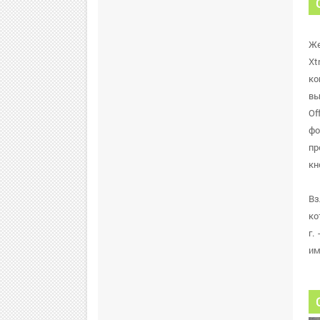
Же
Xt
ко
вы
Of
фо
пр
кн
Вз
ко
г.
им