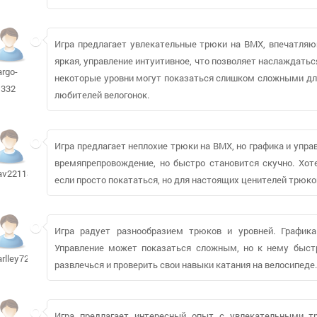
Игра предлагает увлекательные трюки на BMX, впечатляю
яркая, управление интуитивное, что позволяет наслаждать
argo-
некоторые уровни могут показаться слишком сложными для
t332
любителей велогонок.
Игра предлагает неплохие трюки на BMX, но графика и упр
времяпрепровождение, но быстро становится скучно. Хот
av221184
если просто покататься, но для настоящих ценителей трюко
Игра радует разнообразием трюков и уровней. Графика
Управление может показаться сложным, но к нему быст
arlley727
развлечься и проверить свои навыки катания на велосипеде.
Игра предлагает интересный опыт с увлекательными т