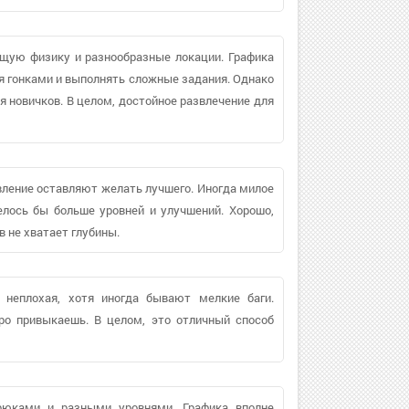
щую физику и разнообразные локации. Графика
ся гонками и выполнять сложные задания. Однако
 новичков. В целом, достойное развлечение для
авление оставляют желать лучшего. Иногда милое
елось бы больше уровней и улучшений. Хорошо,
в не хватает глубины.
 неплохая, хотя иногда бывают мелкие баги.
ро привыкаешь. В целом, это отличный способ
рюками и разными уровнями. Графика вполне