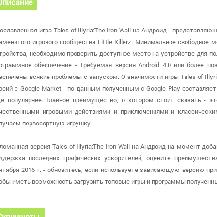
Описание
ославленная игра Tales of Illyria:The Iron Wall на Андроид - представл
аменитого игрового сообщества Little Killerz. Минимальное свободное 
тройства, необходимо проверить доступное место на устройстве для по
ограммное обеспечение - Требуемая версия Android 4.0 или более по
еспечены всякие проблемы с запуском. О значимости игры Tales of Illyr
рсий с Google Market - по данным полученным с Google Play составляет
е популярнее. Главное преимущество, о котором стоит сказать - э
чественными игровыми действиями и приключениями и классическ
лучаем первосортную игрушку.
ломанная версия Tales of Illyria:The Iron Wall на Андроид на момент доб
ддержка последних графических ускорителей, оцените преимуществ
нтября 2016 г. - обновитесь, если используете зависающую версию пр
обы иметь возможность загрузить топовые игры и программы полученны
Скриншоты