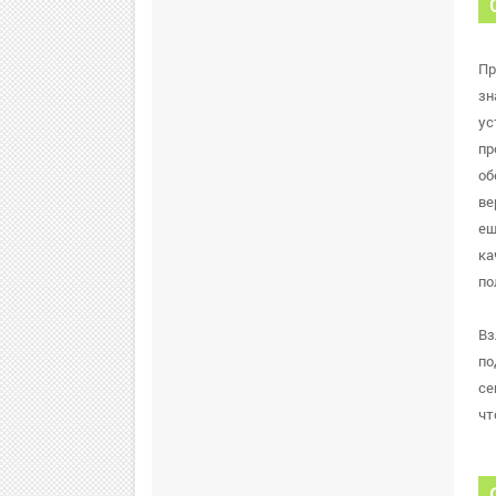
Пр
зн
ус
пр
об
ве
ещ
ка
по
Вз
по
се
чт