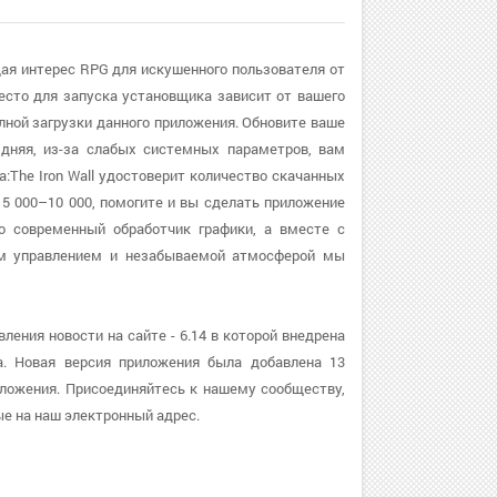
яющая интерес RPG для искушенного пользователя от
место для запуска установщика зависит от вашего
лной загрузки данного приложения. Обновите ваше
здняя, из-за слабых системных параметров, вам
ia:The Iron Wall удостоверит количество скачанных
 5 000–10 000, помогите и вы сделать приложение
то современный обработчик графики, а вместе с
им управлением и незабываемой атмосферой мы
авления новости на сайте - 6.14 в которой внедрена
а. Новая версия приложения была добавлена 13
иложения. Присоединяйтесь к нашему сообществу,
е на наш электронный адрес.