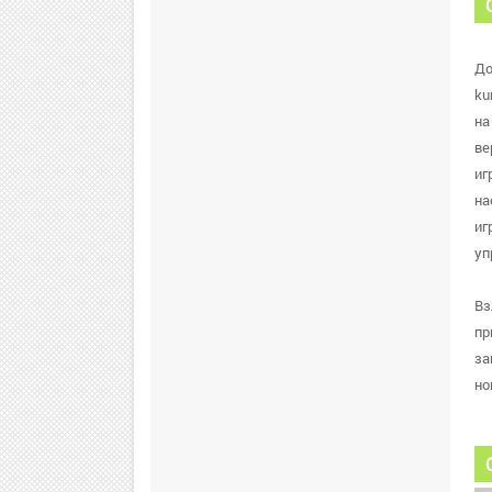
До
ku
на
ве
иг
на
иг
уп
Вз
пр
за
но