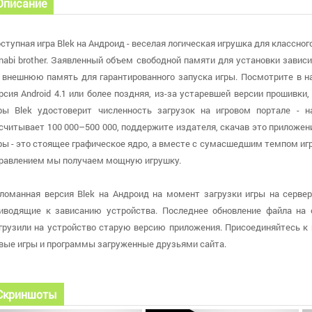
Описание
ступная игра Blek на Андроид - веселая логическая игрушка для классн
nabi brother. Заявленный объем свободной памяти для установки завис
 внешнюю память для гарантированного запуска игры. Посмотрите в на
рсия Android 4.1 или более поздняя, из-за устаревшей версии прошивки
ры Blek удостоверит численность загрузок на игровом портале - 
считывает 100 000–500 000, поддержите издателя, скачав это приложен
ры - это стоящее графическое ядро, а вместе с сумасшедшим темпом и
равлением мы получаем мощную игрушку.
ломанная версия Blek на Андроид на момент загрузки игры на сервер
иводящие к зависанию устройства. Последнее обновление файла на са
грузили на устройство старую версию приложения. Присоединяйтесь к
вые игры и программы загруженные друзьями сайта.
Скриншоты