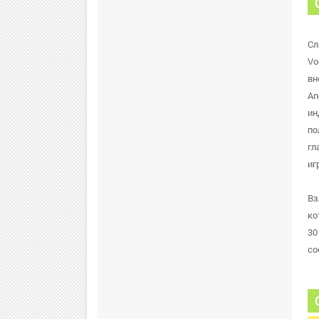
Сл
Vo
вн
An
ин
по
гл
иг
Вз
ко
30
со