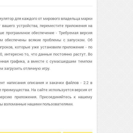
мулятор для каждого от мирового владельца марки
 вашего устройства, переместите приложения на
ше программное обеспечение - Требуемая версия
вам обеспечены всякие проблемы с запуском. Об
роков, которые уже установили приложение - по
, интересно то, что данные постоянно растут. Во
менная графика, а вместе с сумасшедшим темпом
м загрузить отличную игру.
т написания описания и закачки файлов - 2.2 в
е преимущества. На сайте используется версия от
 версию приложения. Присоединяйтесь к нашему
мы взломанные нашими пользователями.