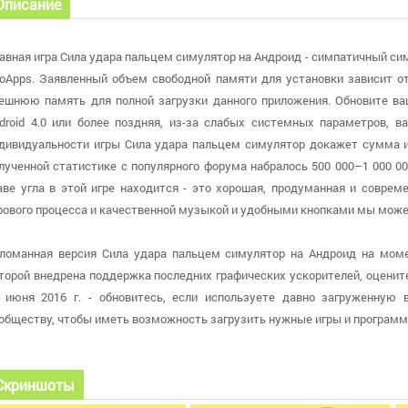
Описание
авная игра Сила удара пальцем симулятор на Андроид - симпатичный си
oApps. Заявленный объем свободной памяти для установки зависит от
ешнюю память для полной загрузки данного приложения. Обновите ва
droid 4.0 или более поздняя, из-за слабых системных параметров, 
дивидуальности игры Сила удара пальцем симулятор докажет сумма иг
лученной статистике с популярного форума набралось 500 000–1 000 000
аве угла в этой игре находится - это хорошая, продуманная и совре
рового процесса и качественной музыкой и удобными кнопками мы може
ломанная версия Сила удара пальцем симулятор на Андроид на момен
торой внедрена поддержка последних графических ускорителей, оценит
 июня 2016 г. - обновитесь, если используете давно загруженную
обществу, чтобы иметь возможность загрузить нужные игры и програм
Скриншоты