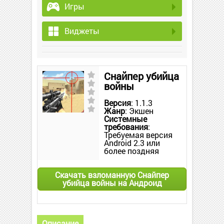
Игры
Виджеты
Снайпер убийца
войны
Версия
: 1.1.3
Жанр
: Экшен
Системные
требования
:
Требуемая версия
Android 2.3 или
более поздняя
Скачать взломанную Снайпер
убийца войны на Андроид
Описание