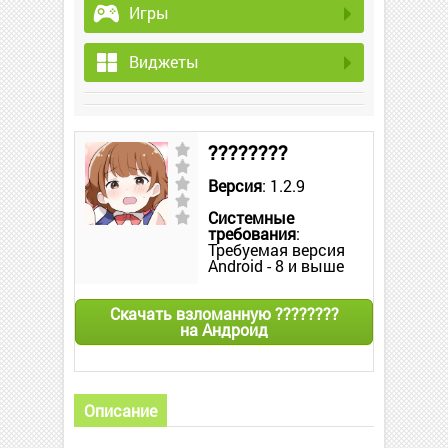
Игры
Виджеты
????????
Версия
: 1.2.9
Системные
требования
:
Требуемая версия
Android - 8 и выше
Скачать взломанную ????????
на Андроид
Описание