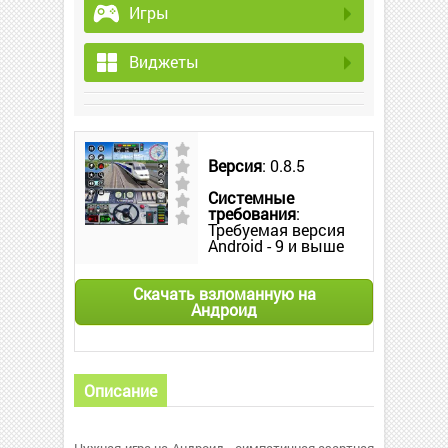
Игры
Виджеты
Версия
: 0.8.5
Системные
требования
:
Требуемая версия
Android - 9 и выше
Скачать взломанную на
Андроид
Описание