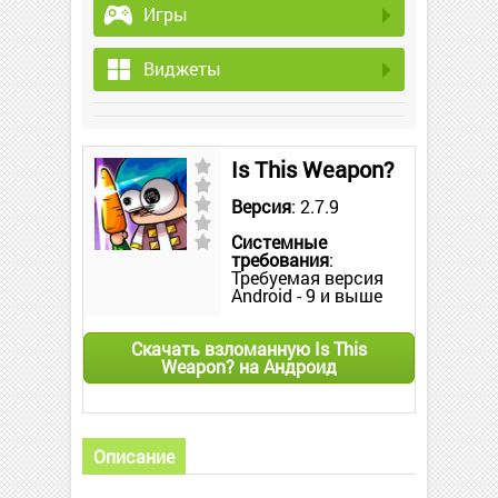
Игры
Виджеты
Is This Weapon?
Версия
: 2.7.9
Системные
требования
:
Требуемая версия
Android - 9 и выше
Скачать взломанную Is This
Weapon? на Андроид
Описание