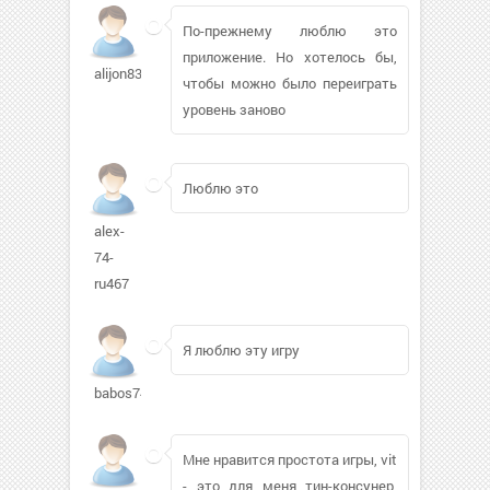
По-прежнему люблю это
приложение. Но хотелось бы,
alijon83670
чтобы можно было переиграть
уровень заново
Люблю это
alex-
74-
ru467
Я люблю эту игру
babos7408
Мне нравится простота игры, vit
- это для меня тин-консунер,