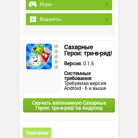
Игры
Виджеты
Сахарные
Герои: три-в-ряд!
Версия
: 0.1.5
Системные
требования
:
Требуемая версия
Android - 6 и выше
Скачать взломанную Сахарные
Герои: три-в-ряд! на Андроид
Описание