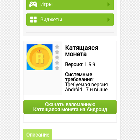
Игры
Виджеты
Катящаяся
монета
Версия
: 1.5.9
Системные
требования
:
Требуемая версия
Android - 7 и выше
Скачать взломанную
Катящаяся монета на Андроид
Описание