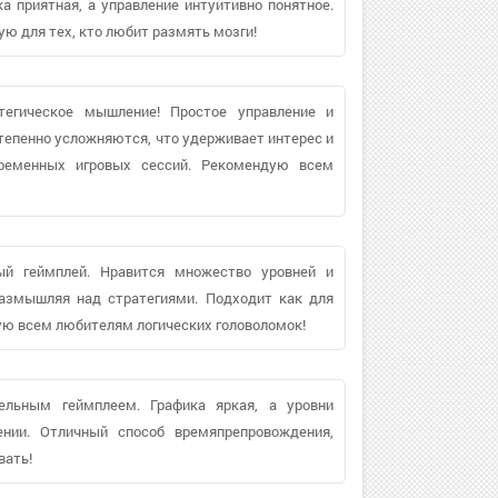
а приятная, а управление интуитивно понятное.
ю для тех, кто любит размять мозги!
тегическое мышление! Простое управление и
степенно усложняются, что удерживает интерес и
временных игровых сессий. Рекомендую всем
ный геймплей. Нравится множество уровней и
размышляя над стратегиями. Подходит как для
дую всем любителям логических головоломок!
ельным геймплеем. Графика яркая, а уровни
ении. Отличный способ времяпрепровождения,
вать!