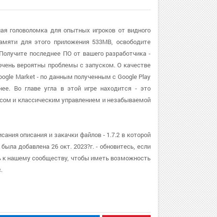
ьная головоломка для опытных игроков от видного
памяти для этого приложения 533MB, освободите
 Получите последнее ПО от вашего разработчика -
 очень вероятны проблемы с запуском. О качестве
oogle Market - по данным полученным с Google Play
ее. Во главе угла в этой игре находится - это
ссом и классическим управлением и незабываемой
сания описания и закачки файлов - 1.7.2 в которой
ыла добавлена 26 окт. 2023?г. - обновитесь, если
ь к нашему сообществу, чтобы иметь возможность
.