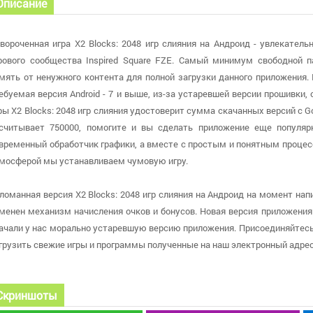
Описание
вороченная игра X2 Blocks: 2048 игр слияния на Андроид - увлекател
рового сообщества Inspired Square FZE. Самый минимум свободной 
мять от ненужного контента для полной загрузки данного приложения.
ебуемая версия Android - 7 и выше, из-за устаревшей версии прошивки,
ры X2 Blocks: 2048 игр слияния удостоверит сумма скачанных версий с G
считывает 750000, помогите и вы сделать приложение еще популярн
временный обработчик графики, а вместе с простым и понятным проце
мосферой мы устанавливаем чумовую игру.
ломанная версия X2 Blocks: 2048 игр слияния на Андроид на момент напи
менен механизм начисления очков и бонусов. Новая версия приложения б
ачали у нас морально устаревшую версию приложения. Присоединяйтес
грузить свежие игры и программы полученные на наш электронный адрес
Скриншоты