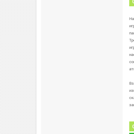
На
иг
па
Тр
иг
на
со
ат
Вз
из
ск
за