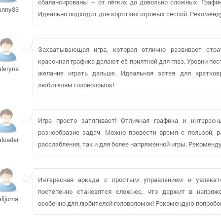
сбалансированы — от лёгких до довольно сложных. График
anny83467
Идеально подходит для коротких игровых сессий. Рекоменду
Захватывающая игра, которая отлично развивает стра
красочная графика делают её приятной для глаз. Уровни по
aleryna
желание играть дальше. Идеальная затея для кратко
любителям головоломок!
Игра просто затягивает! Отличная графика и интерес
разнообразие задач. Можно провести время с пользой, 
aloaders798
расслабления, так и для более напряженной игры. Рекомен
Интересная аркада с простым управлением и увлекат
постепенно становятся сложнее, что держит в напряж
alijuma
особенно для любителей головоломок! Рекомендую попробо