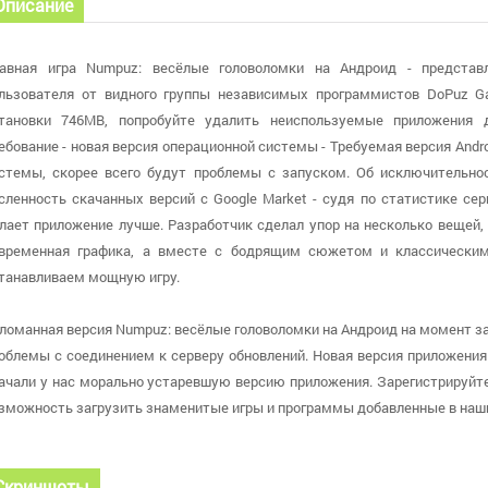
Описание
авная игра Numpuz: весёлые головоломки на Андроид - представ
льзователя от видного группы независимых программистов DoPuz G
тановки 746MB, попробуйте удалить неиспользуемые приложения 
ебование - новая версия операционной системы - Требуемая версия Andro
стемы, скорее всего будут проблемы с запуском. Об исключительно
сленность скачанных версий с Google Market - судя по статистике се
лает приложение лучше. Разработчик сделал упор на несколько вещей, 
временная графика, а вместе с бодрящим сюжетом и классически
танавливаем мощную игру.
ломанная версия Numpuz: весёлые головоломки на Андроид на момент загр
облемы с соединением к серверу обновлений. Новая версия приложения б
ачали у нас морально устаревшую версию приложения. Зарегистрируйте
зможность загрузить знаменитые игры и программы добавленные в наши
Скриншоты