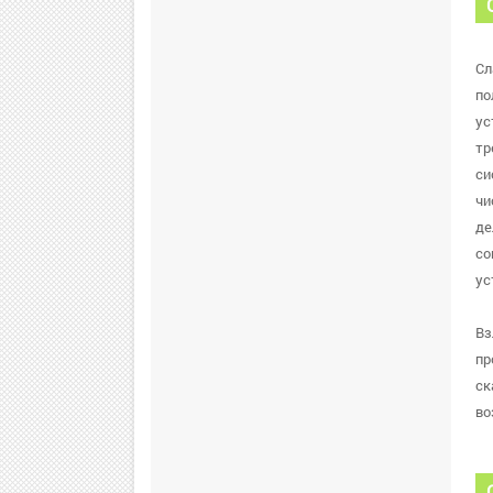
Сл
по
ус
тр
си
чи
де
со
ус
Вз
пр
ск
во