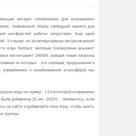
ляющая интерес головоломка для искушенного
ames. Заявленный объем свободной памяти для
для комфортной работы загрузчика. Еще одно
id - 9 и выше, из-за неподходящих ресурсов вашей
сти игры Numpuz: весёлые головоломки докажет
рвиса насчитывает 290000, каждая новая загрузка
главная из которых - это хорошая, продуманная и
м управлением и незабываемой атмосферой мы
узки игры на сервер - 1.6.9 в которой исправлены
ыла добавлена 25 окт. 2023?г. - обновитесь, если
сь на сайте и добавляйте свои игры, чтобы иметь
х группах.