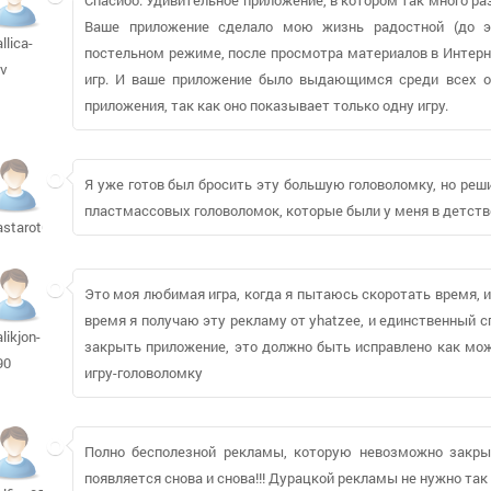
Ваше приложение сделало мою жизнь радостной (до э
allica-
постельном режиме, после просмотра материалов в Интерне
rv
игр. И ваше приложение было выдающимся среди всех о
приложения, так как оно показывает только одну игру.
Я уже готов был бросить эту большую головоломку, но реш
пластмассовых головоломок, которые были у меня в детств
astarot611
Это моя любимая игра, когда я пытаюсь скоротать время, и
время я получаю эту рекламу от yhatzee, и единственный с
alikjon-
закрыть приложение, это должно быть исправлено как мож
90
игру-головоломку
Полно бесполезной рекламы, которую невозможно закрыт
появляется снова и снова!!! Дурацкой рекламы не нужно так м