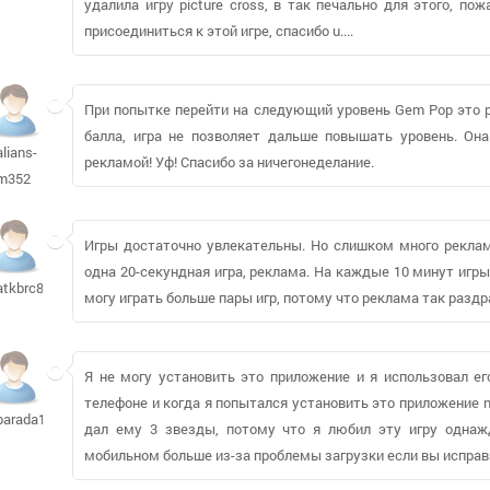
удалила игру picture cross, в так печально для этого, п
присоединиться к этой игре, спасибо u....
При попытке перейти на следующий уровень Gem Pop это р
балла, игра не позволяет дальше повышать уровень. Она
alians-
рекламой! Уф! Спасибо за ничегонеделание.
m352
Игры достаточно увлекательны. Но слишком много реклам
одна 20-секундная игра, реклама. На каждые 10 минут игры,
atkbrc83721
могу играть больше пары игр, потому что реклама так раздр
Я не могу установить это приложение и я использовал е
телефоне и когда я попытался установить это приложение 
barada1960
дал ему 3 звезды, потому что я любил эту игру однаж
мобильном больше из-за проблемы загрузки если вы исправи